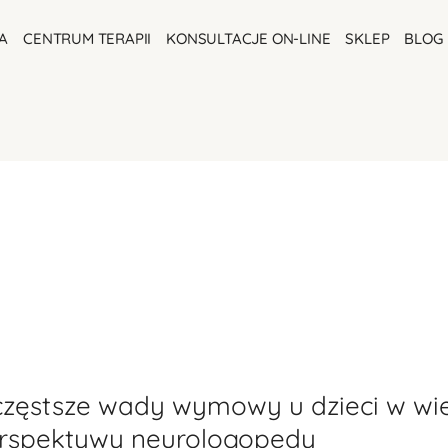
A
CENTRUM TERAPII
KONSULTACJE ON-LINE
SKLEP
BLOG
stsze
częstsze wady wymowy u dzieci w wi
erspektywy neurologopedy
wy