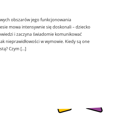
owych obszarów jego funkcjonowania
sie mowa intensywnie się doskonali – dziecko
ypowiedzi i zaczyna świadomie komunikować
nak nieprawidłowości w wymowie. Kiedy są one
istą? Czym […]